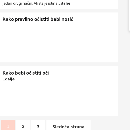
jedan drugi način. Ali šta je istina
…dalje
Kako pravilno očistiti bebi nosić
Kako bebi očistiti oči
…dalje
1
2
3
Sledeća strana