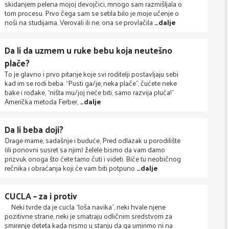
skidanjem pelena mojoj devojčici, mnogo sam razmišljala o
tom procesu. Prvo čega sam se setila bilo je moje učenje o
noši na studijama. Verovali ili ne, ona se provlačila
…dalje
Da li da uzmem u ruke bebu koja neutešno
plače?
To je glavno i prvo pitanje koje svi roditelji postavljaju sebi
kad im se rodi beba. “Pusti ga/je, neka plače”, čućete neke
bake i rođake, “ništa mu/joj neće biti, samo razvija pluća!”
Američka metoda Ferber,
…dalje
Da li beba doji?
Drage mame, sadašnje i buduće, Pred odlazak u porodilište
(ili ponovni susret sa njim) želele bismo da vam damo
prizvuk onoga što ćete tamo čuti i videti. Biće tu neobičnog
rečnika i obraćanja koji će vam biti potpuno
…dalje
CUCLA – za i protiv
Neki tvrde da je cucla “loša navika”, neki hvale njene
pozitivne strane, neki je smatraju odličnim sredstvom za
smirenje deteta kada nismo u stanju da ga umirimo ni na