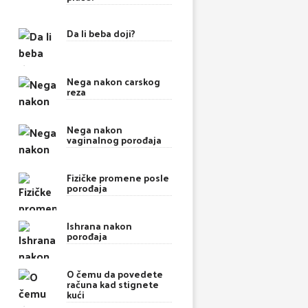
Da li beba doji?
Nega nakon carskog
reza
Nega nakon
vaginalnog porođaja
Fizičke promene posle
porođaja
Ishrana nakon
porođaja
O čemu da povedete
računa kad stignete
kući