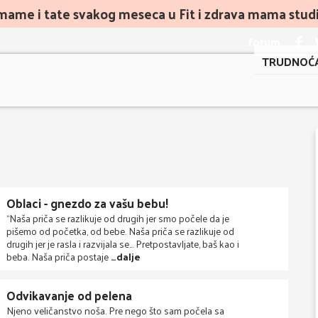
mame i tate svakog meseca u Fit i zdrava mama studiu
forum
TRUDNOĆ
Oblaci - gnezdo za vašu bebu!
“Naša priča se razlikuje od drugih jer smo počele da je
pišemo od početka, od bebe. Naša priča se razlikuje od
drugih jer je rasla i razvijala se… Pretpostavljate, baš kao i
beba. Naša priča postaje
…dalje
Odvikavanje od pelena
Njeno veličanstvo noša. Pre nego što sam počela sa