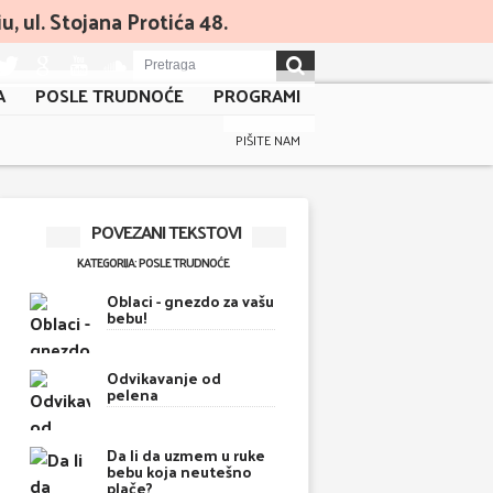
, ul. Stojana Protića 48.
A
POSLE TRUDNOĆE
PROGRAMI
PIŠITE NAM
POVEZANI TEKSTOVI
KATEGORIJA: POSLE TRUDNOĆE
Oblaci - gnezdo za vašu
bebu!
Odvikavanje od
pelena
Da li da uzmem u ruke
bebu koja neutešno
plače?