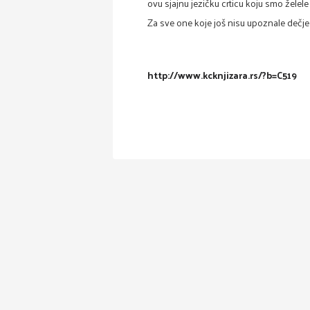
ovu sjajnu jezičku crticu koju smo želele
Za sve one koje još nisu upoznale dečje 
http://www.kcknjizara.rs/?b=C519