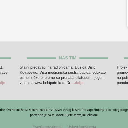
NAŠ TIM
11.
Stalni predavači na radionicama: Dušica Dišić
Projek
drave
Kovačević, Viša medicinska sestra babica, edukator
promov
psihofizičke pripreme sa prenatal pilatesom i jogom,
na jed
alje
vlasnica www.bebipatrola.rs Dr
...dalje
porođa
vrhe. On ne može da zameni medicinski savet Vašeg lekara. Pre započinjanja bilo kojeg programa
potrebno je da se konsultujete sa svojim lekarom.
Pravila privatnosti
Uslovi korišćenja