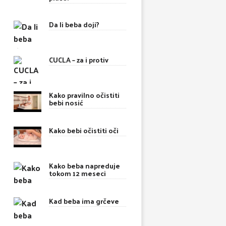
Da li beba doji?
CUCLA – za i protiv
Kako pravilno očistiti
bebi nosić
Kako bebi očistiti oči
Kako beba napreduje
tokom 12 meseci
Kad beba ima grčeve