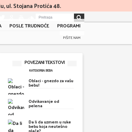
, ul. Stojana Protića 48.
A
POSLE TRUDNOĆE
PROGRAMI
PIŠITE NAM
POVEZANI TEKSTOVI
KATEGORIJA: BEBA
Oblaci - gnezdo za vašu
bebu!
Odvikavanje od
pelena
Da li da uzmem u ruke
bebu koja neutešno
plače?