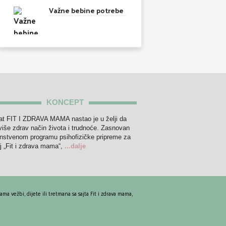
Važne bebine potrebe
KONCEPT
at FIT I ZDRAVA MAMA nastao je u želji da
iše zdrav način života i trudnoće. Zasnovan
instvenom programu psihofizičke pripreme za
j „Fit i zdrava mama“,
...dalje
 vežbi, dijete ili tretmana sa sajta Fit i zdrava mama,