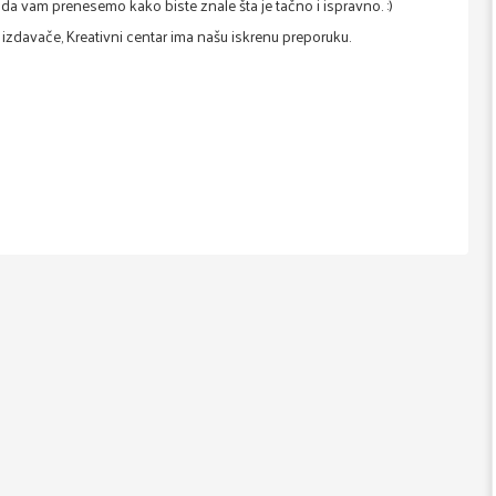
 da vam prenesemo kako biste znale šta je tačno i ispravno. :)
izdavače, Kreativni centar ima našu iskrenu preporuku.