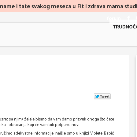
mame i tate svakog meseca u Fit i zdrava mama studiu
forum
TRUDNOĆ
 susret sa njim) želele bismo da vam damo prizvuk onoga što ćete
nika i obraćanja koji će vam biti potpuno novi.
ružimo adekvatne informacije, naišle smo u knjizi Violete Babić