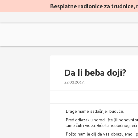
Besplatne radionice za trudnice, 
Da li beba doji?
22.02.2017.
Drage mame, sadašnje i buduće,
Pred odlazak u porodilište (ili ponovni
tamo čuti i videti. Biće tu neobičnog reč
Pošto nam je cilj da vas obrazujemo i p