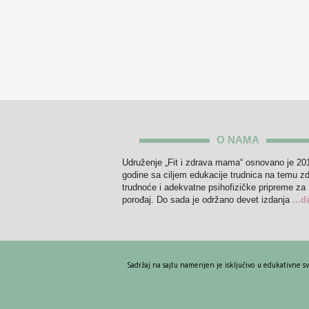
O NAMA
Udruženje „Fit i zdrava mama“ osnovano je 20
godine sa ciljem edukacije trudnica na temu z
trudnoće i adekvatne psihofizičke pripreme za
porođaj. Do sada je održano devet izdanja
...d
Sadržaj na sajtu namenjen je isključivo u edukativne s