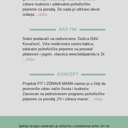
zdrave trudnoće i adekvatne psihofizičke
pripreme za porođaj. Do sada je održano devet
izdanja
...dalje
NAŠ TIM
Stalni predavači na radionicama: Dušica Dišić
Kovačević, Viša medicinska sestra babica,
edukator psihofizičke pripreme sa prenatal
pilatesom i jogom, vlasnica www.bebipatrola.rs Dr
...dalje
KONCEPT
Projekat FIT I ZDRAVA MAMA nastao je u želji da
promoviše zdrav način života i trudnoće.
Zasnovan na jedinstvenom programu psihofizičke
pripreme za porođaj „Fit i zdrava mama“,
...dalje
Sadržaj na sajtu namenjen je isključivo u edukativne svrhe. On ne