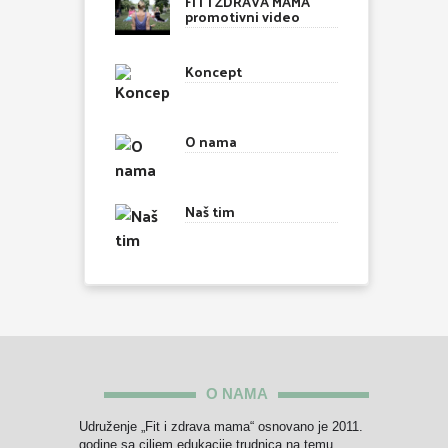
FIT I ZDRAVA MAMA
promotivni video
Koncept
O nama
Naš tim
O NAMA
Udruženje „Fit i zdrava mama“ osnovano je 2011.
godine sa ciljem edukacije trudnica na temu