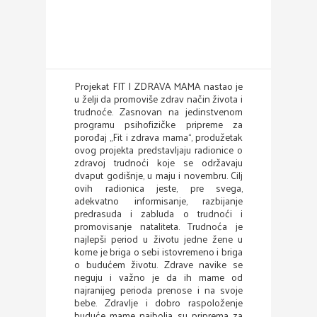
Projekat FIT I ZDRAVA MAMA nastao je
u želji da promoviše zdrav način života i
trudnoće. Zasnovan na jedinstvenom
programu psihofizičke pripreme za
porođaj „Fit i zdrava mama“, produžetak
ovog projekta predstavljaju radionice o
zdravoj trudnoći koje se održavaju
dvaput godišnje, u maju i novembru. Cilj
ovih radionica jeste, pre svega,
adekvatno informisanje, razbijanje
predrasuda i zabluda o trudnoći i
promovisanje nataliteta. Trudnoća je
najlepši period u životu jedne žene u
kome je briga o sebi istovremeno i briga
o budućem životu. Zdrave navike se
neguju i važno je da ih mame od
najranijeg perioda prenose i na svoje
bebe. Zdravlje i dobro raspoloženje
buduće mame najbolja su priprema za