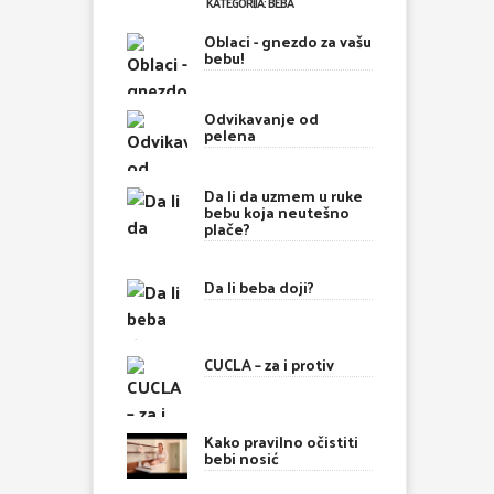
KATEGORIJA: BEBA
Oblaci - gnezdo za vašu
bebu!
Odvikavanje od
pelena
Da li da uzmem u ruke
bebu koja neutešno
plače?
Da li beba doji?
CUCLA – za i protiv
Kako pravilno očistiti
bebi nosić