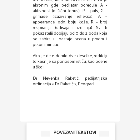
akronim gde pedijatar određuje A -
aktivnost (mišićni tonus), P – puls, G –
grimase (izazivanje refleksa), A –
appearance, odn. boju kože, R – broj
respiracija (udisaja i izdisaja). Svi ti
pokazatelji dobijaju od 0 do 2 boda koja
se sabiraju i nastaje ocena u prvom i
petom minutu.
Ako je dete dobilo dve desetke, roditelji
to kasnije sa ponosom ističu, kao ocene
u školi.
Dr Nevenka Raketić, pedijatrijska
ordinacija « Dr Raketić », Beograd
POVEZANI TEKSTOVI