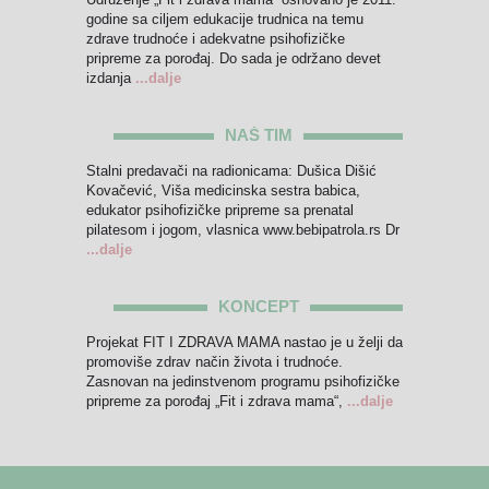
godine sa ciljem edukacije trudnica na temu
zdrave trudnoće i adekvatne psihofizičke
pripreme za porođaj. Do sada je održano devet
izdanja
...dalje
NAŠ TIM
Stalni predavači na radionicama: Dušica Dišić
Kovačević, Viša medicinska sestra babica,
edukator psihofizičke pripreme sa prenatal
pilatesom i jogom, vlasnica www.bebipatrola.rs Dr
...dalje
KONCEPT
Projekat FIT I ZDRAVA MAMA nastao je u želji da
promoviše zdrav način života i trudnoće.
Zasnovan na jedinstvenom programu psihofizičke
pripreme za porođaj „Fit i zdrava mama“,
...dalje