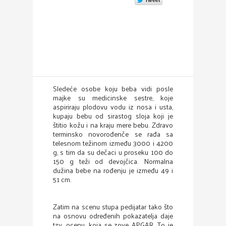
Sledeće osobe koju beba vidi posle
majke su medicinske sestre, koje
aspiriraju plodovu vodu iz nosa i usta,
kupaju bebu od sirastog sloja koji je
štitio kožu i na kraju mere bebu. Zdravo
terminsko novorođenče se rađa sa
telesnom težinom između 3000 i 4200
g, s tim da su dečaci u proseku 100 do
150 g teži od devojčica. Normalna
dužina bebe na rođenju je između 49 i
51 cm.
Zatim na scenu stupa pedijatar tako što
na osnovu određenih pokazatelja daje
tzv. ocenu, koja se zove APGAR. To je