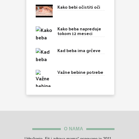
Kako bebi očistiti oči
Kako beba napreduje
tokom 12 meseci
Kad beba ima grčeve
Važne bebine potrebe
O NAMA
Udruženje „Fit i zdrava mama“ osnovano je 2011.